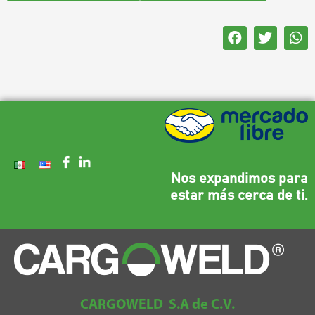
Nos expandimos para
estar más cerca de ti.
CARGOWELD S.A de C.V.